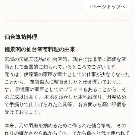
↑ページトップへ
仙台箪笥料理
鍾景閣の仙台箪笥料理の由来
宮城の伝統工芸品の仙台箪笥。
現在では非常に高価な箪
笥として全国的に知られているところでございます。
元々は、伊達藩の家臣が武士としての仕事が少なくなった
ことから、
箪笥職人に鞍替えしたと伝え聞いておりま
す。
伊達家の家臣としてのプライドもあることから、そ
の完成度は高く、
木地を活かした木地呂塗り、丹精込め
て手掘りで仕上げられた金具等、
各方面から高い評価を
受けております。
本来、刀や羽織を納めるために作られた仙台箪笥。
その
作りの確かさから親から子へ、子から孫へと代々使われて