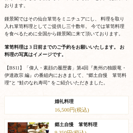
おります。
鍾景閣ではその仙台箪笥をミニチュアにし、
料理を取り
入れ箪笥料理としてご提供し三十数年。
今では箪笥料理
を食べるために全国から鍾景閣に来て頂いております。
箪笥料理は 3 日前までのご予約をお願いいたします。
お
料理の写真はイメージです。
【BS11】「偉人・素顔の履歴書」第4回『奥州の独眼竜・
伊達政宗 編』の番組内におきまして、”郷土自慢 箪笥料
理”と “鮭のなれ寿司” をご紹介いただきました。
婚礼料理
16,500円(税込)
郷土自慢 箪笥料理
9,350円(税込)