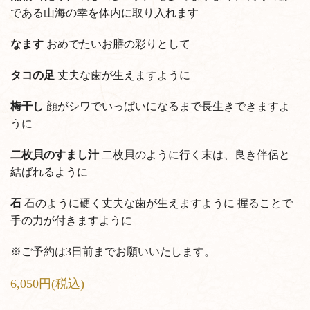
である山海の幸を体内に取り入れます
なます
おめでたいお膳の彩りとして
タコの足
丈夫な歯が生えますように
梅干し
顔がシワでいっぱいになるまで長生きできますよ
うに
二枚貝のすまし汁
二枚貝のように行く末は、良き伴侶と
結ばれるように
石
石のように硬く丈夫な歯が生えますように
握ることで
手の力が付きますように
※ご予約は3日前までお願いいたします。
6,050円(税込)