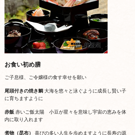
お食い初め膳
ご子息様、ご令嬢様の食す幸せを願い
尾頭付きの焼き鯛
大海を悠々と泳ぐように成長し賢い子
に育ちますように
赤飯
赤いご飯太陽 小豆が星々を意味し宇宙の恵みを体
内に取り入れます
煮物（昆布）
喜びの多い人生を歩めますように長寿の源