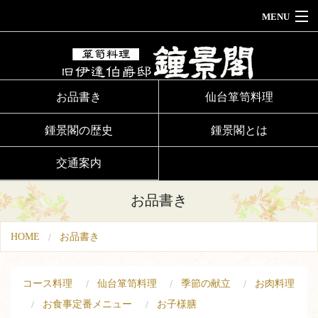
MENU
HOME
お品書き
お品書き
仙台箪笥料理
鍾景閣ウェディング
鍾景閣の歴史
鍾景閣とは
法事法要のお集まり
交通案内
お食い初め
お品書き
鍾景閣とは
HOME
お品書き
鍾景閣の歴史
交通案内
コース料理
仙台箪笥料理
季節の献立
お肉料理
お食事定番メニュー
お子様膳
ご予約