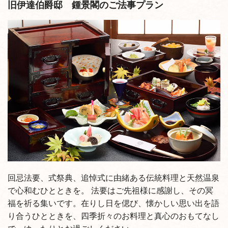
旧伊達伯爵邸 鍾景閣のご法事プラン
回忌法要、式祭典、追悼式に由緒ある伝統料理と天然温泉
で心和むひとときを。
法要はご先祖様に感謝し、その冥
福を祈る集いです。在りし日を偲び、懐かしい思い出を語
り合うひとときを、四季折々のお料理と真心のおもてなし