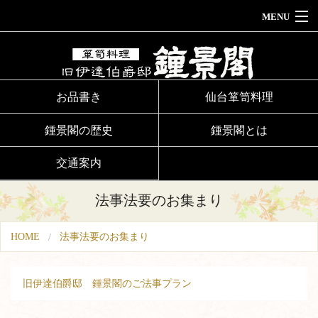
MENU
HOME
お品書き
お品書き
仙台箪笥料理
鍾景閣ウェディング
鍾景閣の歴史
鍾景閣とは
法事法要のお集まり
交通案内
お食い初め
法事法要のお集まり
鍾景閣とは
HOME
法事法要のお集まり
鍾景閣の歴史
交通案内
旧伊達伯爵邸 鍾景閣のご法事プラン
ご予約