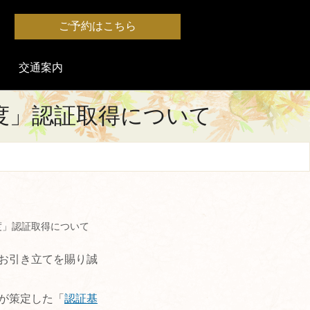
ご予約はこちら
交通案内
度」認証取得について
度」認証取得について
お引き立てを賜り誠
が策定した「
認証基