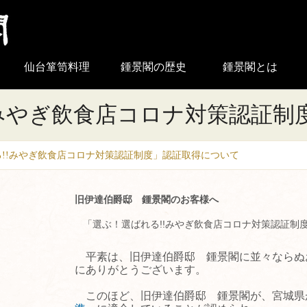
仙台箪笥料理
鍾景閣の歴史
鍾景閣とは
!みやぎ飲食店コロナ対策認証制
!!みやぎ飲食店コロナ対策認証制度」認証取得について
旧伊達伯爵邸 鍾景閣のお客様へ
「選ぶ！選ばれる!!みやぎ飲食店コロナ対策認証制
平素は、旧伊達伯爵邸 鍾景閣に並々ならぬ
にありがとうございます。
このほど、旧伊達伯爵邸 鍾景閣が、宮城県