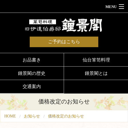
MENU
HOME
お品書き
ご予約はこちら
鍾景閣ウェディング
法事法要のお集まり
お品書き
仙台箪笥料理
お食い初め
鍾景閣の歴史
鍾景閣とは
鍾景閣とは
交通案内
鍾景閣の歴史
価格改定のお知らせ
交通案内
HOME
お知らせ
価格改定のお知らせ
ご予約